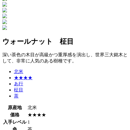
ウォールナット 柾目
深い茶色の木目が高級かつ重厚感を演出し、世界三大銘木と
して、非常に人気のある樹種です。
北米
★★★★
あ行
柾目
茶
原産地
北米
価格
★★★★
入手レベル
1
色
茶