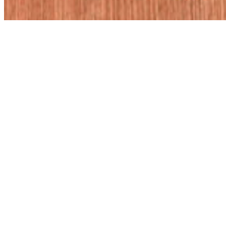
2026.06.04
『家族の食卓に』
ブビンガ 柾目 製作しました。
赤褐色系の樹種は数が少なく、